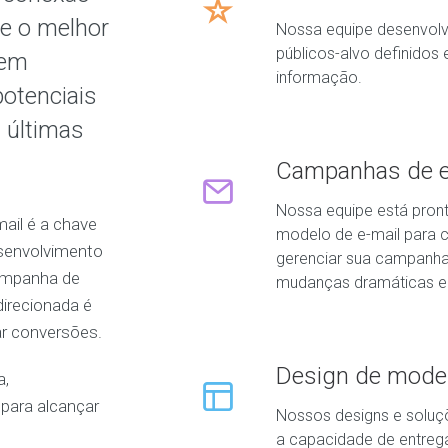
ce o melhor
Nossa equipe desenvolve
públicos-alvo definidos
 em
informação.
potenciais
 últimas
Campanhas de e
Nossa equipe está pronta
ail é a chave
modelo de e-mail para
esenvolvimento
gerenciar sua campanha 
ampanha de
mudanças dramáticas em
direcionada é
ar conversões.
Design de model
a,
para alcançar
Nossos designs e soluç
a capacidade de entrega