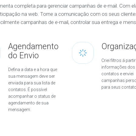
nta completa para gerenciar campanhas de e-mail. Com ela f
articipação na web. Torne a comunicação com os seus clientes 
 facilmente campanhas de e-mail, controlar sua entrega e mens
Agendamento
Organiza
do Envio
Criei filtros á parti
informações dos
Defina a data e a hora que
contatos e enviei
sua mensagem deve ser
campanhas perso
enviada para sua lista de
para seus contato
contatos. É possível
acompanhar o status de
agendamento de sua
mensagem.