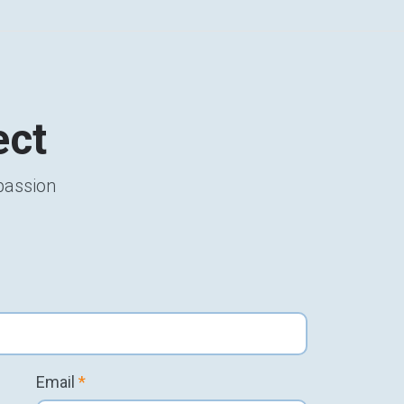
ect
 passion
Email
*