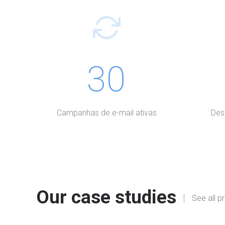
30
Campanhas de e-mail ativas
Des
Our case studies
See all p