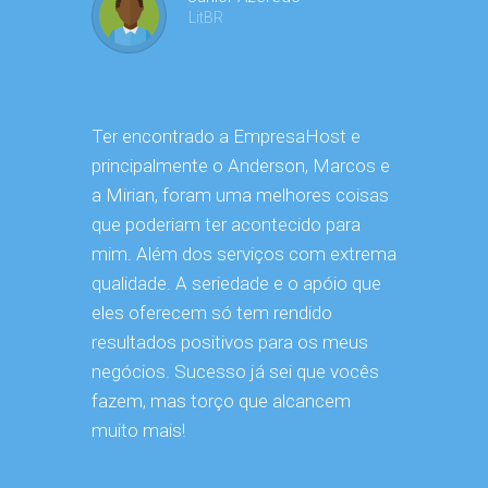
LitBR
Ter encontrado a EmpresaHost e
Desde que
principalmente o Anderson, Marcos e
EmpresaHo
a Mirian, foram uma melhores coisas
bastante a
que poderiam ter acontecido para
conexão é
mim. Além dos serviços com extrema
hospedage
qualidade. A seriedade e o apóio que
não faland
eles oferecem só tem rendido
dentro da 
resultados positivos para os meus
hoje, gosta
negócios. Sucesso já sei que vocês
você que e
fazem, mas torço que alcancem
depoiment
muito mais!
que a hos
ciclano t