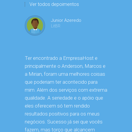
Ver todos depoimentos
Junior Azeredo
LitBR
Ter encontrado a EmpresaHost e
Desde que
principalmente o Anderson, Marcos e
EmpresaHo
a Mirian, foram uma melhores coisas
bastante a
que poderiam ter acontecido para
conexão é
mim. Além dos serviços com extrema
hospedage
qualidade. A seriedade e o apóio que
não faland
eles oferecem só tem rendido
dentro da 
resultados positivos para os meus
hoje, gosta
negócios. Sucesso já sei que vocês
você que e
fazem, mas torço que alcancem
depoiment